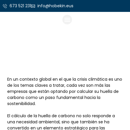
673 521 231
info@hobekin.eus
La importancia del
cálculo de la huella de
Consultoría normativa
Mejora y gestión empresarial
Seguridad de la información
carbono para las pymes
en la era de la
sostenibilidad
En un contexto global en el que la crisis climática es uno
de los temas claves a tratar, cada vez son más las
empresas que están optando por calcular su huella de
carbono como un paso fundamental hacia la
sostenibilidad.
El cálculo de la huella de carbono no solo responde a
una necesidad ambiental, sino que también se ha
convertido en un elemento estratégico para las