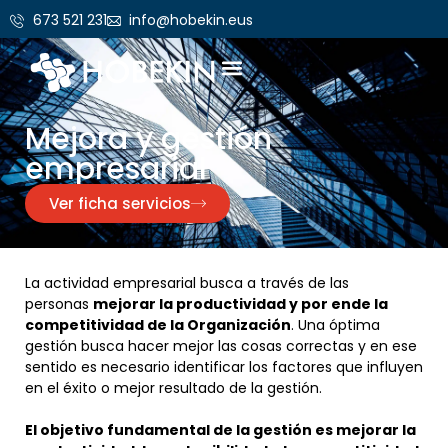
673 521 231
info@hobekin.eus
Consultoría normativa
Mejora y gestión empresarial
Seguridad de la información
Mejora y gestión
empresarial
Ver ficha servicios
La actividad empresarial busca a través de las
personas
mejorar la productividad y por ende la
competitividad de la Organización
. Una óptima
gestión busca hacer mejor las cosas correctas y en ese
sentido es necesario identificar los factores que influyen
en el éxito o mejor resultado de la gestión.
El objetivo fundamental de la gestión es mejorar la